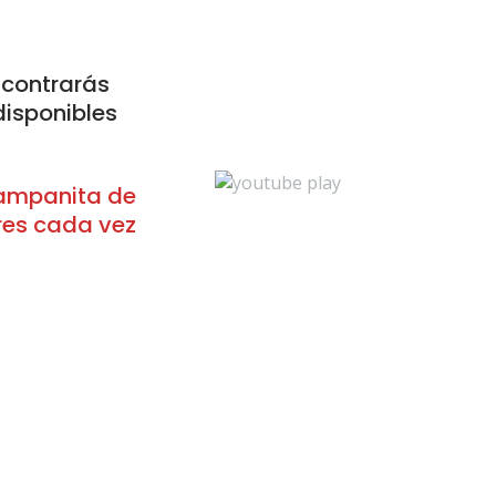
ncontrarás
disponibles
campanita de
eres cada vez