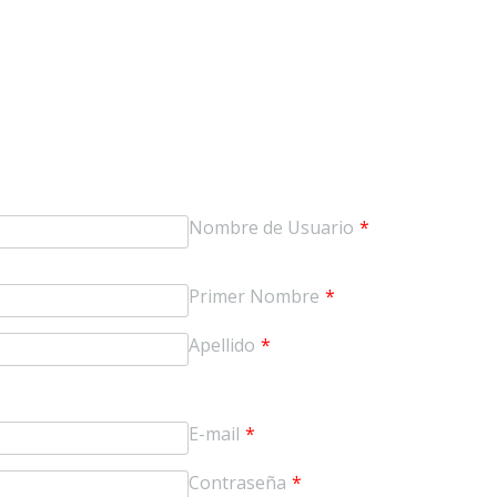
Nombre de Usuario
*
Primer Nombre
*
Apellido
*
E-mail
*
Contraseña
*