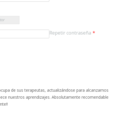
tor
Repetir contraseña
*
 ocupa de sus terapeutas, actualizándose para alcanzarnos
uece nuestros aprendizajes. Absolutamente recomendable
nte!!