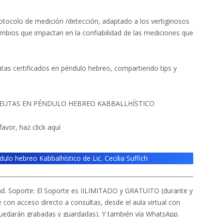
otocolo de medición /detección, adaptado a los vertiginosos
bios que impactan en la confiabilidad de las mediciones que
tas certificados en péndulo hebreo, compartiendo tips y
PEUTAS EN PÉNDULO HEBREO KABBALLHÍSTICO
favor, haz click aquí
o hebreo Kabbalhístico de Lic. Cecilia Suffich
ad. Soporte: El Soporte es IILIMITADO y GRATUITO (durante y
con acceso directo a consultas, desde el aula virtual con
 quedarán grabadas y guardadas). Y también vía WhatsApp.